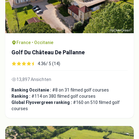
France • Occitanie
Golf Du Château De Pallanne
Integrate video
4.36/ 5 (14)
Video choice:
13,897 Ansichten
Ranking Occitanie :
#8 on 31 filmed golf courses
Ranking :
#114 on 380 filmed golf courses
Copy to Clipboard
Global Flyovergreen ranking :
#160 on 510 filmed golf
courses
Embed code