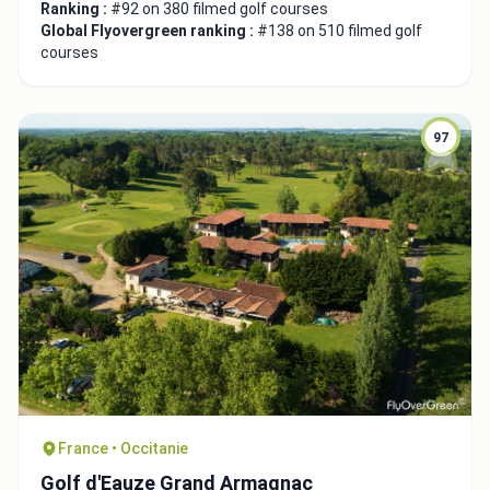
Ranking :
#92 on 380 filmed golf courses
Global Flyovergreen ranking :
#138 on 510 filmed golf
courses
97
France • Occitanie
Golf d'Eauze Grand Armagnac