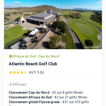
Afrique du Sud • Cap-du-Nord
Atlantic Beach Golf Club
Intégrer la video
4.67/ 5 (6)
Choix de la vidéo:
474 vues
Classement Cap-du-Nord :
#2 sur 8 golfs filmés
Classement Afrique du Sud :
#2 sur 21 golfs filmés
Copier dans le presse-papiers
Classement global Flyovergreen :
#21 sur 510 golfs
Embed code