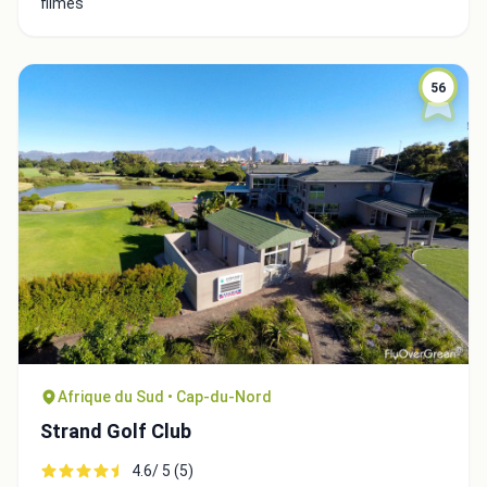
filmés
56
Fermer
Afrique du Sud • Cap-du-Nord
Strand Golf Club
4.6/ 5 (5)