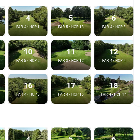
4
5
6
PAR 4 • HCP 1
PAR 5 • HCP 13
PAR 4 • HCP 8
10
11
12
PAR 5 • HCP 2
PAR 3 • HCP 12
PAR 4 • HCP 4
16
17
18
 la video
PAR 4 • HCP 5
PAR 4 • HCP 16
PAR 4 • HCP 14
idéo:
Copier dans le pre
4
5
6