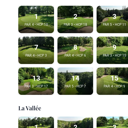
1
2
3
PAR 4 • HCP 10
PAR 3 • HCP 18
PAR 5 • HCP 11
7
8
9
PAR 4 • HCP 3
PAR 4 • HCP 6
PAR 3 • HCP 15
13
14
15
Intégrer
PAR 3 • HCP 17
PAR 5 • HCP 7
PAR 4 • HCP 9
Choix de la v
La Vallée
1
2
3
Embed code