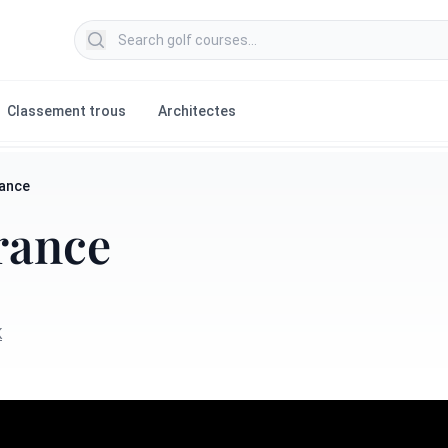
Search golf courses
Classement trous
Architectes
rance
rance
K