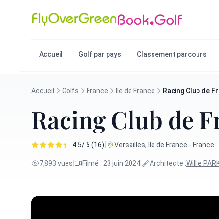
Accueil
Golf par pays
Classement parcours
Accueil
Golfs
France
Ile de France
Racing Club de F
Racing Club de F
|
4.5/ 5 (16)
Versailles, Ile de France - France
7,893 vues
|
Filmé : 23 juin 2024
|
Architecte :
Willie PAR