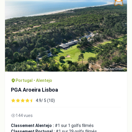
Intégrer la video
Choix de la vidéo:
Copier dans le presse-papiers
Embed code
Portugal • Alentejo
PGA Aroeira Lisboa
4.9/ 5 (10)
Fermer
144 vues
Classement Alentejo :
#1 sur 1 golfs filmés
Classement Portugal :
#1 sur 29 golfs filmés