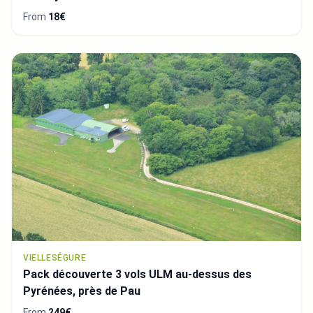
From
18€
VIELLESÉGURE
Pack découverte 3 vols ULM au-dessus des
Pyrénées, près de Pau
From
249€