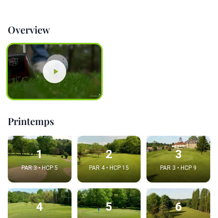
Overview
Printemps
1
2
3
PAR 3 • HCP 5
PAR 4 • HCP 15
PAR 3 • HCP 9
4
5
6