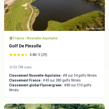
France • Nouvelle-Aquitaine
Golf De Pinsolle
4.48/ 5 (29)
33,748 vues
Intégrer la video
Classement Nouvelle-Aquitaine :
#8 sur 54 golfs filmés
Classement France :
#43 sur 380 golfs filmés
Choix de la vidéo:
Classement global Flyovergreen :
#80 sur 510 golfs
filmés
Copier dans le presse-papiers
Embed code