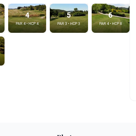
4
5
6
PAR 4 • HCP 4
PAR 3 • HCP 3
PAR 4 • HCP 8
 la video
idéo:
Copier dans le pre