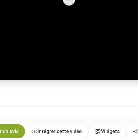
r un avis
Intégrer cette vidéo
Widgets