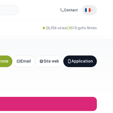
Contact
26,956 votes
510 golfs filmés
hone
Email
Site web
Application