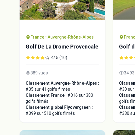
France • Auvergne-Rhône-Alpes
Franc
Golf De La Drome Provencale
Golf d
4/ 5 (10)
889 vues
34,93
Classement Auvergne-Rhône-Alpes :
Classem
#35 sur 41 golfs filmés
#30 sur 
Classement France :
#316 sur 380
Classem
golfs filmés
golfs fi
Classement global Flyovergreen :
Classem
#399 sur 510 golfs filmés
#330 sur