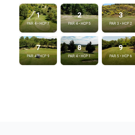
1
2
3
PAR 4 • HCP 7
PAR 4 • HCP 5
PAR 3 • HCP 2
7
8
9
PAR 4 • HCP 9
PAR 4 • HCP 1
PAR 5 • HCP 6
Intégrer
Choix de la v
Embed code