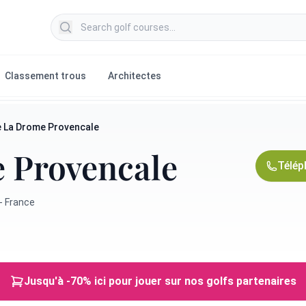
Search golf courses
Classement trous
Architectes
e La Drome Provencale
 Provencale
Télép
- France
Jusqu'à -70% ici pour jouer sur nos golfs partenaires