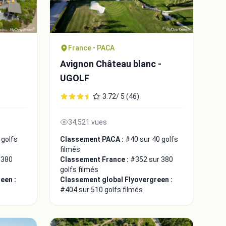
France • PACA
Avignon Château blanc -
UGOLF
3.72/ 5 (46)
34,521 vues
 golfs
Classement PACA :
#40 sur 40 golfs
filmés
 380
Classement France :
#352 sur 380
golfs filmés
een :
Classement global Flyovergreen :
#404 sur 510 golfs filmés