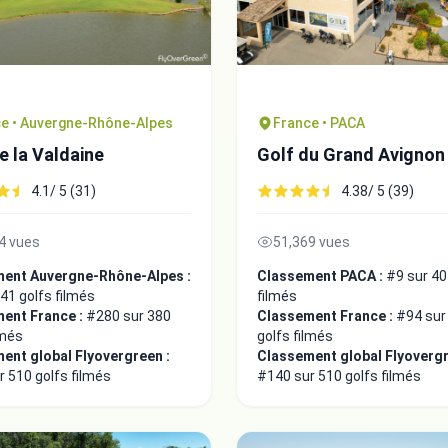
e • Auvergne-Rhône-Alpes
France • PACA
e la Valdaine
Golf du Grand Avignon
4.1/ 5 (31)
4.38/ 5 (39)
4 vues
51,369 vues
ent Auvergne-Rhône-Alpes :
Classement PACA :
#9 sur 40
41 golfs filmés
filmés
ent France :
#280 sur 380
Classement France :
#94 sur
lmés
golfs filmés
ent global Flyovergreen :
Classement global Flyovergr
 510 golfs filmés
#140 sur 510 golfs filmés