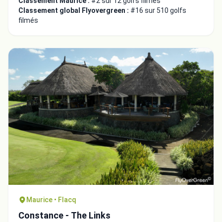
Classement Maurice :
#2 sur 12 golfs filmés
Classement global Flyovergreen :
#16 sur 510 golfs
filmés
Maurice • Flacq
Constance - The Links