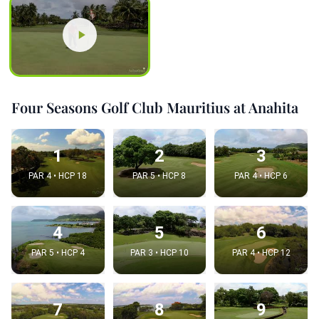
Four Seasons Golf Club Mauritius at Anahita
1
2
3
PAR 4 • HCP 18
PAR 5 • HCP 8
PAR 4 • HCP 6
4
5
6
PAR 5 • HCP 4
PAR 3 • HCP 10
PAR 4 • HCP 12
7
8
9