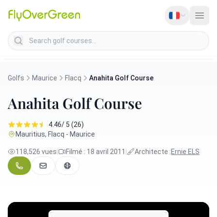
Search golf courses
Golfs
Maurice
Flacq
Anahita Golf Course
Anahita Golf Course
4.46/ 5 (26)
Mauritius, Flacq - Maurice
118,526 vues
|
Filmé : 18 avril 2011
|
Architecte :
Ernie ELS