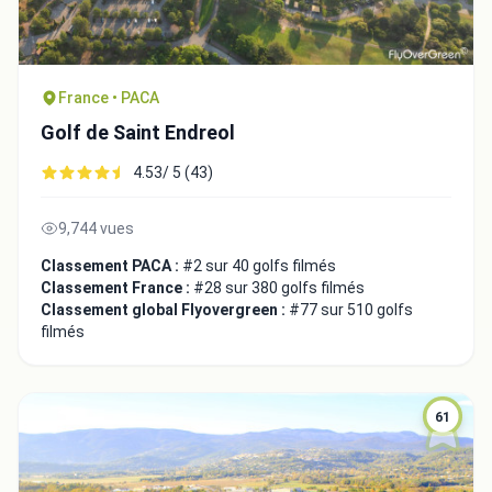
France • PACA
Golf de Saint Endreol
4.53/ 5 (43)
9,744 vues
Classement PACA :
#2 sur 40 golfs filmés
Classement France :
#28 sur 380 golfs filmés
Intégrer la video
Classement global Flyovergreen :
#77 sur 510 golfs
filmés
Choix de la vidéo:
61
Copier dans le presse-papiers
Embed code