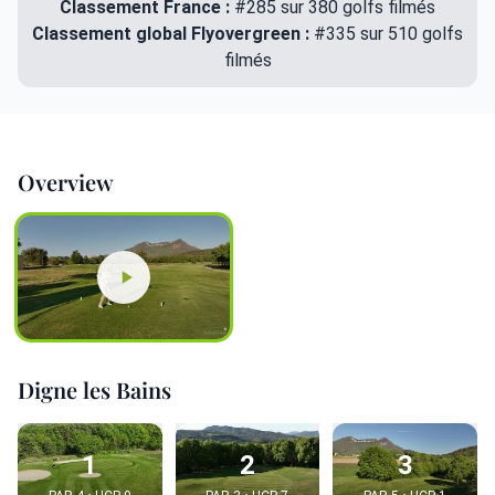
Classement France :
#285 sur 380 golfs filmés
Classement global Flyovergreen :
#335 sur 510 golfs
filmés
Overview
Digne les Bains
1
2
3