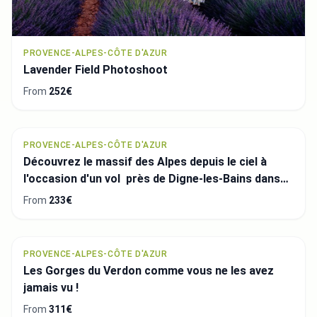
PROVENCE-ALPES-CÔTE D'AZUR
Lavender Field Photoshoot
From
252€
PROVENCE-ALPES-CÔTE D'AZUR
Découvrez le massif des Alpes depuis le ciel à
l'occasion d'un vol près de Digne-les-Bains dans
les Alpes de Haute Provence.
From
233€
PROVENCE-ALPES-CÔTE D'AZUR
Les Gorges du Verdon comme vous ne les avez
jamais vu !
From
311€