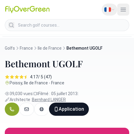
Search golf courses
Golfs
France
Ile de France
Bethemont UGOLF
Bethemont UGOLF
4.17/ 5 (47)
Poissy, Ile de France - France
39,030 vues
|
Filmé : 05 juillet 2013
|
Architecte :
Bernhard LANGER
Application