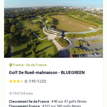
France • Ile de France
Golf De Rueil-malmaison - BLUEGREEN
3.95/ 5 (22)
154,154 vues
Classement Ile de France :
#40 sur 47 golfs filmés
Classement France :
#322 sur 380 golfs filmés