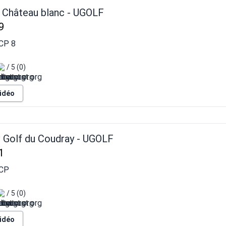
 Château blanc - UGOLF
9
HCP
8
/ 5 (0)
vidéo
v Golf du Coudray - UGOLF
1
CP
/ 5 (0)
vidéo