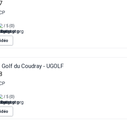
7
CP
/ 5 (0)
vidéo
v Golf du Coudray - UGOLF
8
CP
/ 5 (0)
vidéo