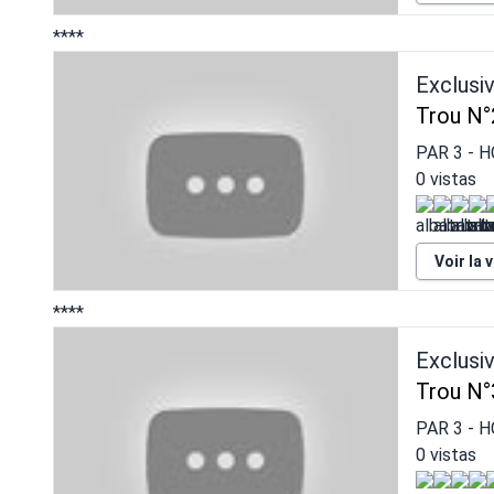
****
Exclusi
Trou N°
PAR
3
- H
0 vistas
Voir la 
****
Exclusi
Trou N°
PAR
3
- H
0 vistas