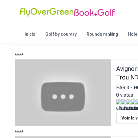
Inicio
Golf by country
Rounds ranking
Hole
****
Avignon
Trou N°
PAR
3
- 
0 vistas
Voir la 
****