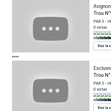
Avignon
Trou N°
PAR
3
- 
0 vistas
Voir la 
****
Exclusi
Trou N°
PAR
3
- H
0 vistas
Voir la 