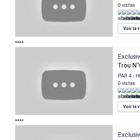
0 vistas
Voir la 
****
Exclusi
Trou N°
PAR
4
- H
0 vistas
Voir la 
****
Exclusi