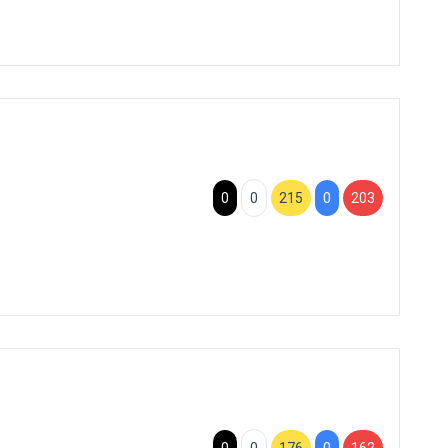
0
0
215
0
203