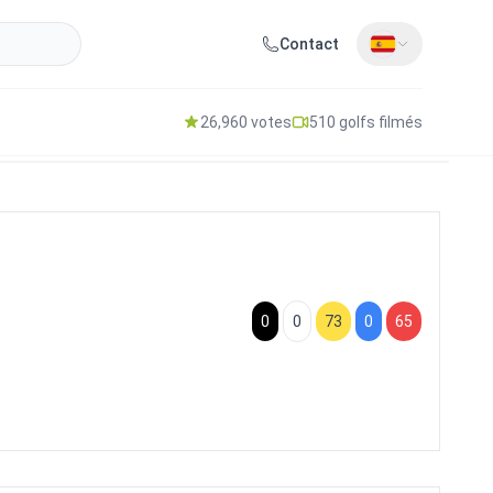
Contact
26,960 votes
510 golfs filmés
0
0
73
0
65