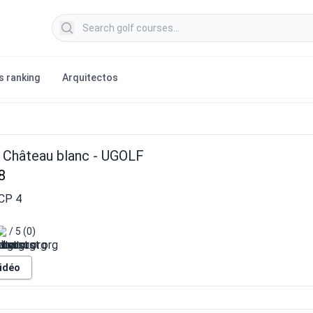
Search golf courses
s ranking
Arquitectos
 Château blanc - UGOLF
8
HCP
4
/ 5 (0)
vidéo