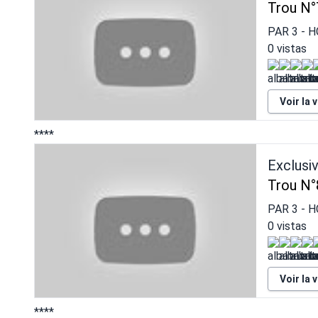
Trou N°
PAR
3
- H
0 vistas
Voir la 
****
Exclusi
Trou N°
PAR
3
- H
0 vistas
Voir la 
****