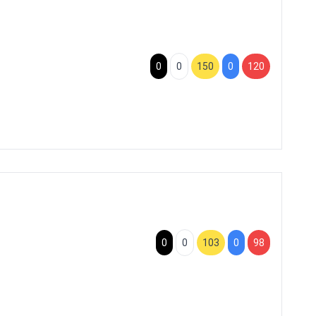
0
0
150
0
120
0
0
103
0
98