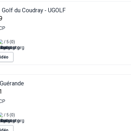
v Golf du Coudray - UGOLF
9
CP
/ 5 (0)
vidéo
 Guérande
1
CP
/ 5 (0)
vidéo