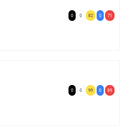
0
0
82
0
71
0
0
99
0
89