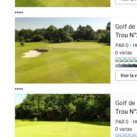
****
Golf de
Trou N°
PAR
0
- H
0 vistas
Voir la 
****
Golf de
Trou N°
PAR
0
- H
0 vistas