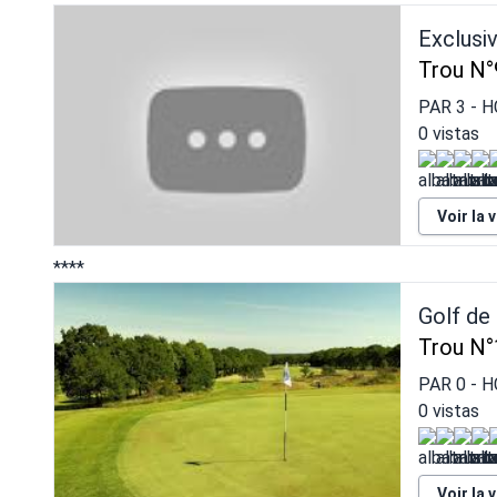
Exclusi
Trou N°
PAR
3
- H
0 vistas
Voir la 
****
Golf de
Trou N°
PAR
0
- H
0 vistas
Voir la 