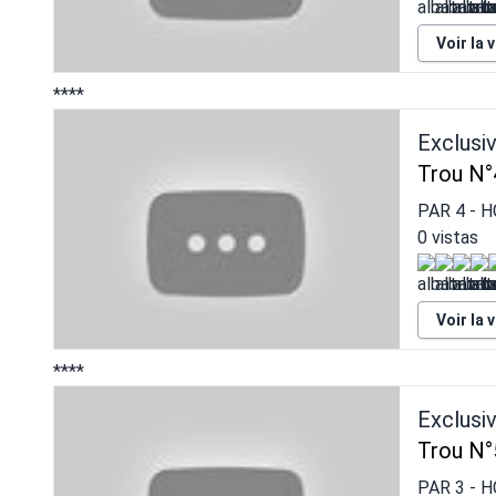
Voir la 
****
Exclusi
Trou N°
PAR
4
- H
0 vistas
Voir la 
****
Exclusi
Trou N°
PAR
3
- H