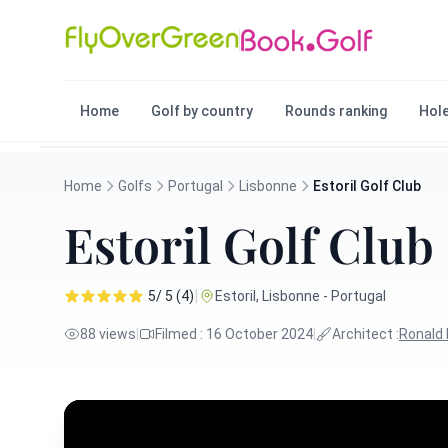
Home
Golf by country
Rounds ranking
Hole
Home
Golfs
Portugal
Lisbonne
Estoril Golf Club
Estoril Golf Club
|
5/ 5 (4)
Estoril, Lisbonne - Portugal
88 views
|
Filmed : 16 October 2024
|
Architect :
Ronald