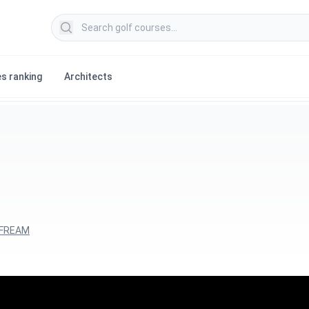
Search golf courses
s ranking
Architects
 FREAM