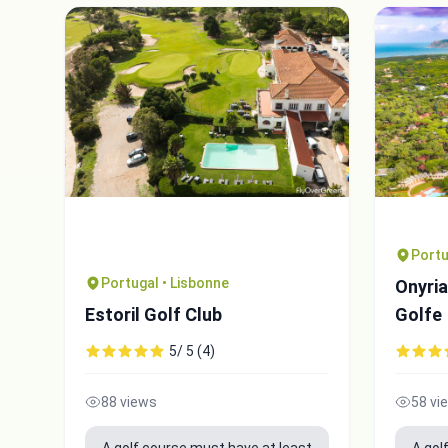
Portu
Portugal • Lisbonne
Onyria
Estoril Golf Club
Golfe
5/ 5 (4)
88 views
58 vi
A golf course must have at least
A gol