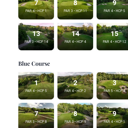
7
8
9
PAR 4 • HCP 1
PAR 3 • HCP 11
PAR 4 • HCP 5
13
14
15
PAR 3 • HCP 14
PAR 4 • HCP 4
PAR 4 • HCP 12
Blue Course
Integrat
1
2
3
PAR 4 • HCP 5
PAR 4 • HCP 2
PAR 5 • HCP 4
Video choice
7
8
9
PAR 3 • HCP 8
PAR 3 • HCP 9
PAR 4 • HCP 1
Embed code