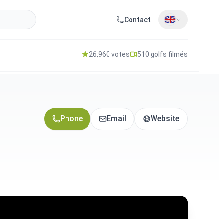
Contact
26,960 votes
510 golfs filmés
Phone
Email
Website