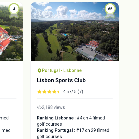
4
65
Portugal • Lisbonne
Lisbon Sports Club
4.57/ 5 (7)
2,188 views
ilmed
Ranking Lisbonne :
#4 on 4 filmed
golf courses
filmed
Ranking Portugal :
#17 on 29 filmed
golf courses