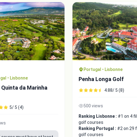
Portugal • Lisbonne
gal • Lisbonne
Penha Longa Golf
 Quinta da Marinha
4.88/ 5 (8)
500 views
5/ 5 (4)
Ranking Lisbonne :
#1 on 4 f
golf courses
ews
Ranking Portugal :
#2 on 29 
golf courses
f course must have at least