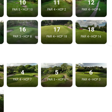
10
11
12
PAR 5 • HCP 10
PAR 4 • HCP 2
PAR 4 • HCP 6
16
17
18
PAR 3 • HCP 8
PAR 4 • HCP 18
PAR 4 • HCP 16
e video
4
5
6
PAR 4 • HCP 7
PAR 3 • HCP 6
PAR 4 • HCP 3
:
Copy t