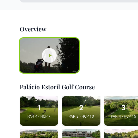
Overview
Palácio Estoril Golf Course
1
2
3
PAR 4 • HCP 7
PAR 3 • HCP 13
PAR 4 • HCP 15