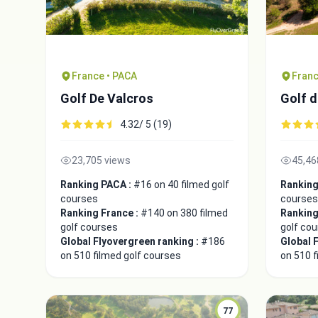
France • PACA
Franc
Golf De Valcros
Golf 
4.32/ 5 (19)
23,705 views
45,46
Ranking PACA :
#16 on 40 filmed golf
Ranking
courses
courses
Ranking France :
#140 on 380 filmed
Ranking
golf courses
golf co
Global Flyovergreen ranking :
#186
Global 
on 510 filmed golf courses
on 510 f
77