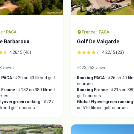
e • PACA
France • PACA
de Barbaroux
Golf De Valgarde
4.26/ 5 (46)
4.22/ 5 (23)
8 views
23,253 views
 PACA :
#20 on 40 filmed golf
Ranking PACA :
#26 on 40 fil
courses
 France :
#182 on 380 filmed
Ranking France :
#215 on 380
urses
golf courses
Flyovergreen ranking :
#227
Global Flyovergreen ranking
ilmed golf courses
on 510 filmed golf courses