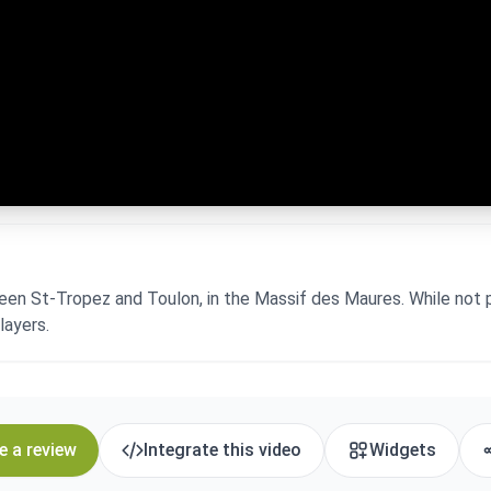
ween St-Tropez and Toulon, in the Massif des Maures. While not 
layers.
e a review
Integrate this video
Widgets