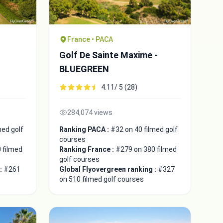
France • PACA
Golf De Sainte Maxime -
BLUEGREEN
4.11/ 5 (28)
284,074 views
med golf
Ranking PACA :
#32 on 40 filmed golf
courses
 filmed
Ranking France :
#279 on 380 filmed
golf courses
 :
#261
Global Flyovergreen ranking :
#327
on 510 filmed golf courses