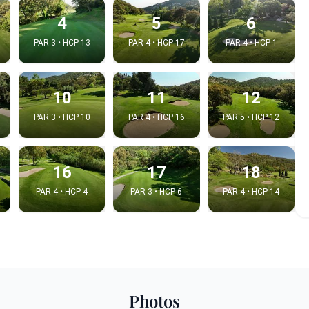
4
5
6
PAR 3 • HCP 13
PAR 4 • HCP 17
PAR 4 • HCP 1
10
11
12
PAR 3 • HCP 10
PAR 4 • HCP 16
PAR 5 • HCP 12
16
17
18
PAR 4 • HCP 4
PAR 3 • HCP 6
PAR 4 • HCP 14
e video
:
Copy t
Photos