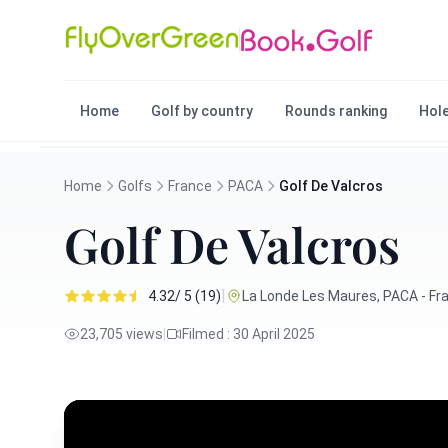
Home
Golf by country
Rounds ranking
Hole
Home
Golfs
France
PACA
Golf De Valcros
Golf De Valcros
|
4.32/ 5 (19)
La Londe Les Maures, PACA - Fr
23,705 views
|
Filmed : 30 April 2025