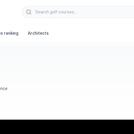
Search golf courses
s ranking
Architects
ance