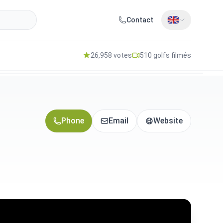
Contact
26,958 votes
510 golfs filmés
Phone
Email
Website