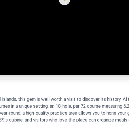
islands, this gem is well worth a visit to discover its history. 
rses in a unique setting: an 18-hole, par 72 course measuring 6
year-round, a high-quality practice area allows you to hone your
9;s cuisine, and visitors who love the place can organize meal