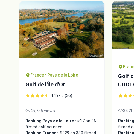
Franc
France • Pays de la Loire
Golf 
Golf de l'Île d'Or
UGOL
4.19/ 5 (36)
46,756 views
34,20
Ranking Pays de la Loire :
#17 on 26
Ranking 
filmed golf courses
filmed g
Ranking France :
#229 on 380 filmed
Ranking