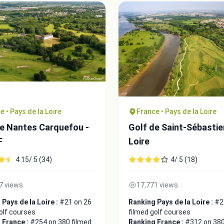
e • Pays de la Loire
France • Pays de la Loire
de Nantes Carquefou -
Golf de Saint-Sébastie
F
Loire
4.15/ 5 (34)
4/ 5 (18)
7 views
17,771 views
Pays de la Loire :
#21 on 26
Ranking Pays de la Loire :
#2
olf courses
filmed golf courses
 France :
#254 on 380 filmed
Ranking France :
#312 on 380