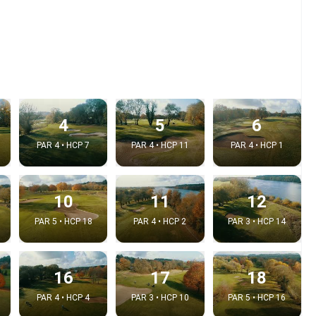
4
5
6
PAR 4 • HCP 7
PAR 4 • HCP 11
PAR 4 • HCP 1
10
11
12
e video
PAR 5 • HCP 18
PAR 4 • HCP 2
PAR 3 • HCP 14
:
16
17
18
Copy t
PAR 4 • HCP 4
PAR 3 • HCP 10
PAR 5 • HCP 16