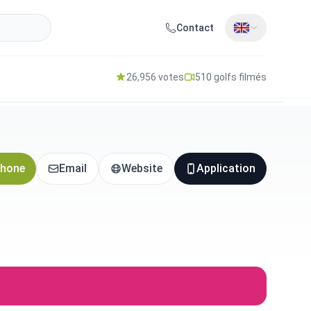
Contact
26,956 votes
510 golfs filmés
hone
Email
Website
Application