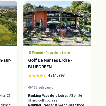
France • Pays de la Loire
n-sur-
Golf De Nantes Erdre -
BLUEGREEN
4.31/ 5 (16)
139,565 views
4 on 26
Ranking Pays de la Loire :
#8 on 26
filmed golf courses
 filmed
Ranking France :
#144 on 380 filmed