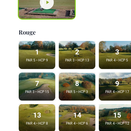
Rouge
1
2
3
PAR 5 • HCP 9
PAR 3 • HCP 13
PAR 4 • HCP 5
7
8
9
Integrat
PAR 3 • HCP 15
PAR 5 • HCP 3
PAR 4 • HCP 17
Video choice
13
14
15
PAR 4 • HCP 8
PAR 4 • HCP 6
PAR 4 • HCP 12
Embed code