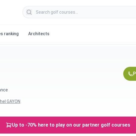
Search golf courses
s ranking
Architects
r
P
rance
hel GAYON
Up to -70% here to play on our partner golf courses