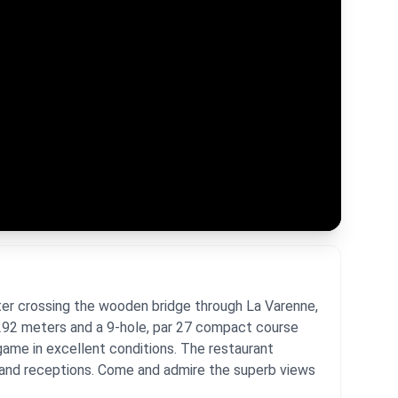
After crossing the wooden bridge through La Varenne,
,292 meters and a 9-hole, par 27 compact course
 game in excellent conditions. The restaurant
s and receptions. Come and admire the superb views