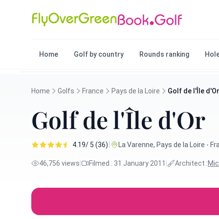
Home
Golf by country
Rounds ranking
Hole
Home
Golfs
France
Pays de la Loire
Golf de l'Île d'O
Golf de l'Île d'Or
|
4.19/ 5 (36)
La Varenne, Pays de la Loire - F
46,756 views
|
Filmed : 31 January 2011
|
Architect :
Mic