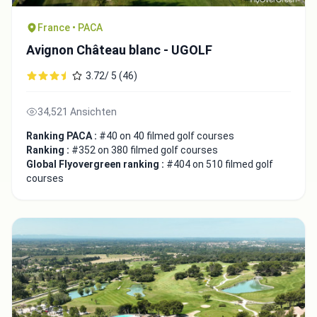
France • PACA
Integrate video
Avignon Château blanc - UGOLF
3.72/ 5 (46)
Video choice:
34,521 Ansichten
Ranking PACA :
#40 on 40 filmed golf courses
Copy to Clipboard
Ranking :
#352 on 380 filmed golf courses
Embed code
Global Flyovergreen ranking :
#404 on 510 filmed golf
courses
Close