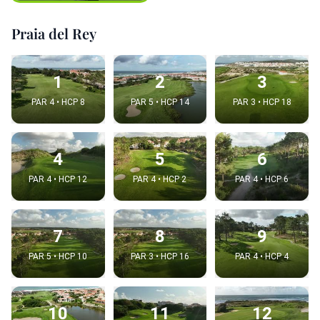
Praia del Rey
1
2
3
PAR 4 • HCP 8
PAR 5 • HCP 14
PAR 3 • HCP 18
4
5
6
PAR 4 • HCP 12
PAR 4 • HCP 2
PAR 4 • HCP 6
7
8
9
PAR 5 • HCP 10
PAR 3 • HCP 16
PAR 4 • HCP 4
10
11
12