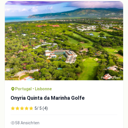
Integrate video
Portugal • Lisbonne
Video choice:
Onyria Quinta da Marinha Golfe
5/ 5 (4)
Copy to Clipboard
58 Ansichten
Embed code