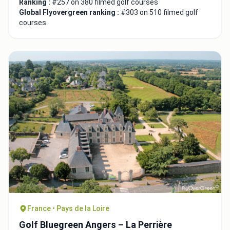
Ranking :
#257 on 380 filmed golf courses
Global Flyovergreen ranking :
#303 on 510 filmed golf
courses
France • Pays de la Loire
Golf Bluegreen Angers – La Perrière