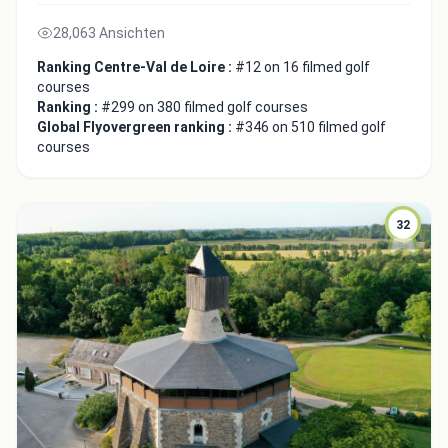
28,063 Ansichten
Ranking Centre-Val de Loire :
#12 on 16 filmed golf
courses
Ranking :
#299 on 380 filmed golf courses
Global Flyovergreen ranking :
#346 on 510 filmed golf
courses
32
Integrate video
Video choice:
Copy to Clipboard
Embed code