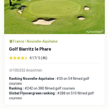
France • Nouvelle-Aquitaine
Golf Biarritz le Phare
4.17/ 5 (46)
Integrate video
100,032 Ansichten
Ranking Nouvelle-Aquitaine :
#33 on 54 filmed golf
Video choice:
courses
Ranking :
#242 on 380 filmed golf courses
Global Flyovergreen ranking :
#288 on 510 filmed golf
courses
Copy to Clipboard
Embed code