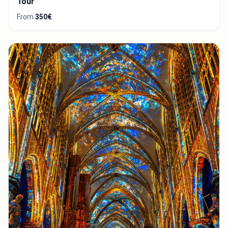
Tour
From
350€