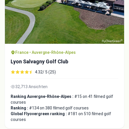
France • Auvergne-Rhône-Alpes
Lyon Salvagny Golf Club
4.32/ 5 (25)
Integrate video
32,713 Ansichten
Ranking Auvergne-Rhône-Alpes :
#15 on 41 filmed golf
Video choice:
courses
Ranking :
#134 on 380 filmed golf courses
Global Flyovergreen ranking :
#181 on 510 filmed golf
Copy to Clipboard
courses
Embed code