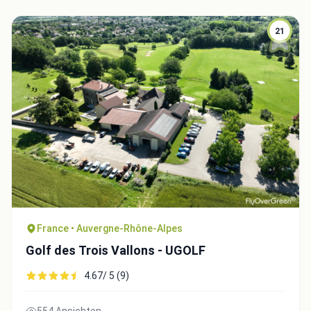
21
Close
France • Auvergne-Rhône-Alpes
Golf des Trois Vallons - UGOLF
4.67/ 5 (9)