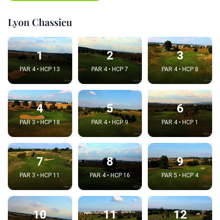
Lyon Chassieu
1
2
3
PAR 4 • HCP 13
PAR 4 • HCP 7
PAR 4 • HCP 8
4
5
6
PAR 3 • HCP 18
PAR 4 • HCP 9
PAR 4 • HCP 1
7
8
9
PAR 3 • HCP 11
PAR 4 • HCP 16
PAR 5 • HCP 4
10
11
12