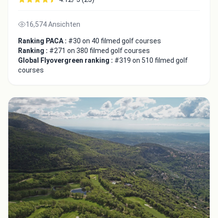
16,574 Ansichten
Ranking PACA :
#30 on 40 filmed golf courses
Ranking :
#271 on 380 filmed golf courses
Global Flyovergreen ranking :
#319 on 510 filmed golf
courses
Integrate video
Video choice:
Copy to Clipboard
Embed code