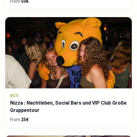
From
50€
NICE
Nizza : Nachtleben, Social Bars und VIP Club Große
Gruppentour
From
25€