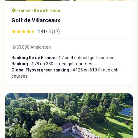
France • Ile de France
Golf de Villarceaux
4.41/ 5 (17)
33,898 Ansichten
Ranking Ile de France :
#7 on 47 filmed golf courses
Ranking :
#78 on 380 filmed golf courses
Global Flyovergreen ranking :
#126 on 510 filmed golf
courses
Integrate video
Video choice:
Copy to Clipboard
Embed code