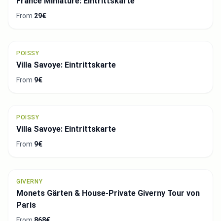
France Miniature: Eintrittskarte
From
29€
POISSY
Villa Savoye: Eintrittskarte
From
9€
POISSY
Villa Savoye: Eintrittskarte
From
9€
GIVERNY
Monets Gärten & House-Private Giverny Tour von
Paris
From
868€