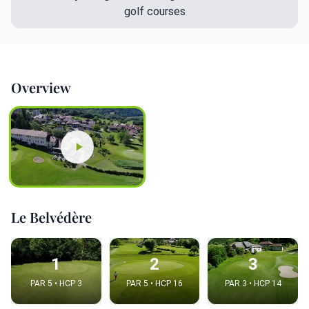
golf courses
Overview
Le Belvédère
1
2
3
PAR 5 • HCP 3
PAR 5 • HCP 16
PAR 3 • HCP 14