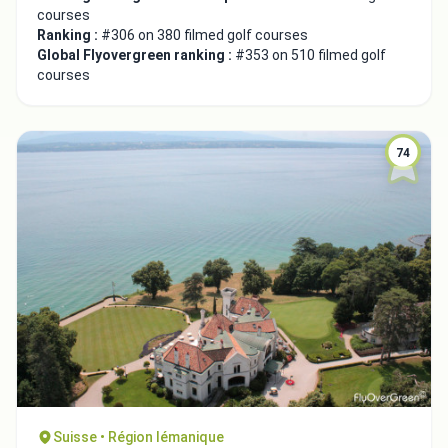
courses
Ranking :
#306 on 380 filmed golf courses
Global Flyovergreen ranking :
#353 on 510 filmed golf
courses
74
Suisse • Région lémanique