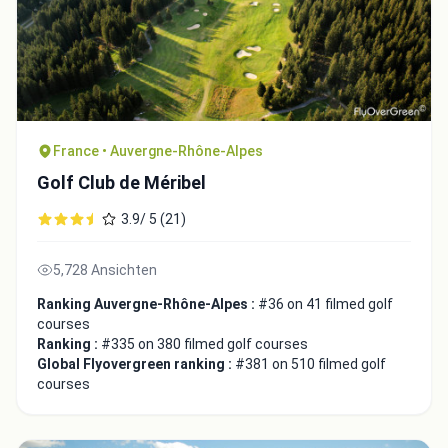
France • Auvergne-Rhône-Alpes
Golf Club de Méribel
3.9/ 5 (21)
5,728 Ansichten
Integrate video
Ranking Auvergne-Rhône-Alpes :
#36 on 41 filmed golf
courses
Video choice:
Ranking :
#335 on 380 filmed golf courses
Global Flyovergreen ranking :
#381 on 510 filmed golf
courses
Copy to Clipboard
Embed code