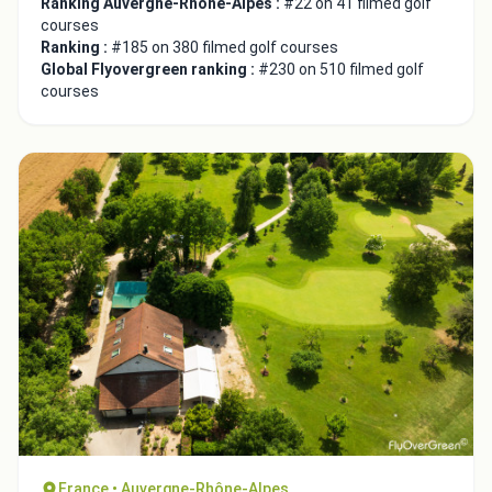
Ranking Auvergne-Rhône-Alpes :
#22 on 41 filmed golf
courses
Ranking :
#185 on 380 filmed golf courses
Global Flyovergreen ranking :
#230 on 510 filmed golf
courses
France • Auvergne-Rhône-Alpes