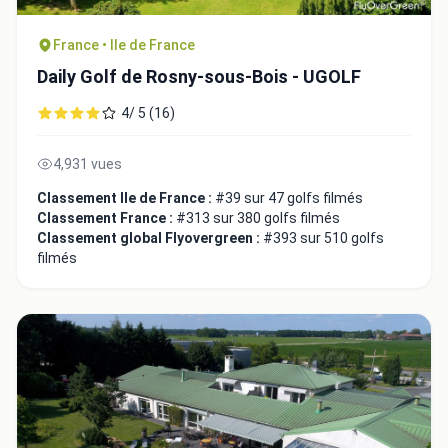
France • Ile de France
Daily Golf de Rosny-sous-Bois - UGOLF
4/ 5 (16)
4,931 vues
Classement Ile de France :
#39 sur 47 golfs filmés
Classement France :
#313 sur 380 golfs filmés
Classement global Flyovergreen :
#393 sur 510 golfs
filmés
Intégrer la video
Choix de la vidéo:
Copier dans le presse-papiers
Embed code