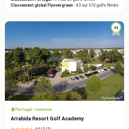
Classement global Flyovergreen :
#3 sur 510 golfs filmés
42
Intégrer la video
Choix de la vidéo:
Portugal • Lisbonne
Arrabida Resort Golf Academy
Copier dans le presse-papiers
Embed code