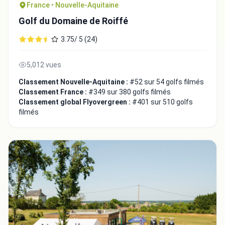
France • Nouvelle-Aquitaine
Golf du Domaine de Roiffé
3.75/ 5 (24)
5,012 vues
Classement Nouvelle-Aquitaine :
#52 sur 54 golfs filmés
Classement France :
#349 sur 380 golfs filmés
Classement global Flyovergreen :
#401 sur 510 golfs
filmés
Intégrer la video
Choix de la vidéo:
Copier dans le presse-papiers
Embed code