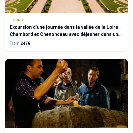
TOURS
Excursion d'une journée dans la vallée de la Loire :
Chambord et Chenonceau avec déjeuner dans un
château privé
From
247€