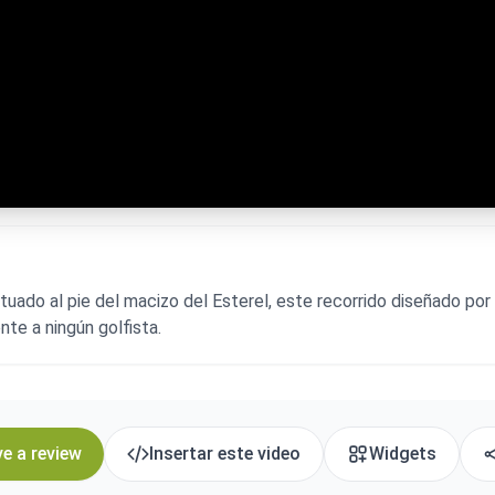
uado al pie del macizo del Esterel, este recorrido diseñado po
nte a ningún golfista.
e a review
Insertar este video
Widgets