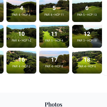
4
5
6
PAR 4 • HCP 3
PAR 4 • HCP 11
PAR 5 • HCP 13
10
11
12
PAR 4 • HCP 12
PAR 5 • HCP 4
PAR 3 • HCP 18
16
17
18
PAR 4 • HCP 2
PAR 4 • HCP 8
PAR 4 • HCP 6
e video
:
Copy t
Photos