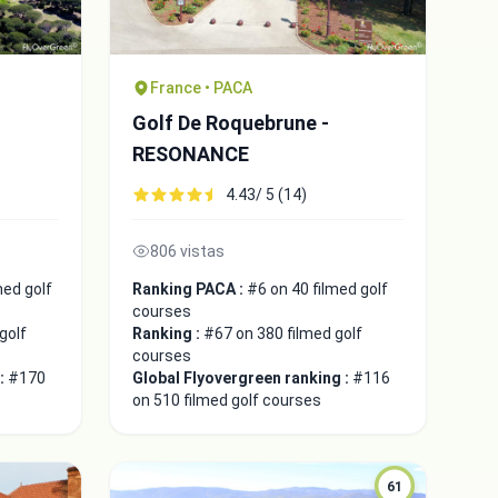
France • PACA
Golf De Roquebrune -
RESONANCE
4.43/ 5 (14)
806 vistas
med golf
Ranking PACA :
#6 on 40 filmed golf
courses
golf
Ranking :
#67 on 380 filmed golf
courses
 :
#170
Global Flyovergreen ranking :
#116
on 510 filmed golf courses
61