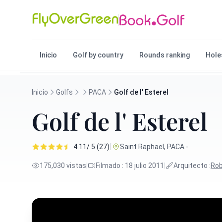
Inicio
Golf by country
Rounds ranking
Hole
Inicio
Golfs
PACA
Golf de l' Esterel
Golf de l' Esterel
|
4.11/ 5 (27)
Saint Raphael, PACA -
175,030 vistas
|
Filmado : 18 julio 2011
|
Arquitecto :
Rob