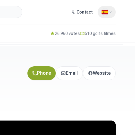
Contact
26,960 votes
510 golfs filmés
Phone
Email
Website