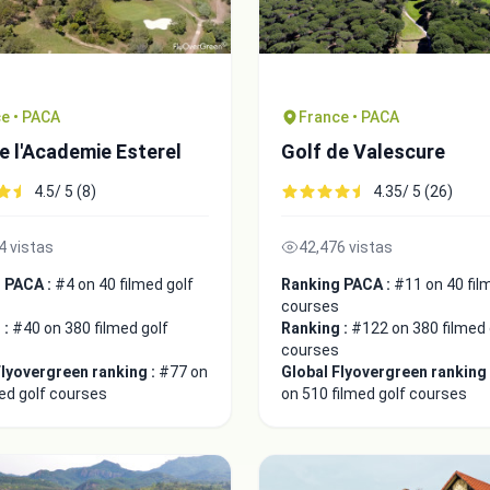
e • PACA
France • PACA
e l'Academie Esterel
Golf de Valescure
4.5/ 5 (8)
4.35/ 5 (26)
4 vistas
42,476 vistas
 PACA :
#4 on 40 filmed golf
Ranking PACA :
#11 on 40 fil
courses
 :
#40 on 380 filmed golf
Ranking :
#122 on 380 filmed 
courses
Flyovergreen ranking :
#77 on
Global Flyovergreen ranking
ed golf courses
on 510 filmed golf courses