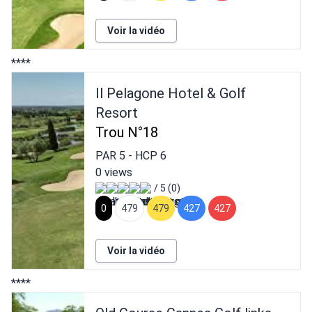
Voir la vidéo
****
Il Pelagone Hotel & Golf
Resort
Trou N°18
PAR
5
- HCP
6
0 views
/ 5 (0)
0
479
479
427
427
Voir la vidéo
****