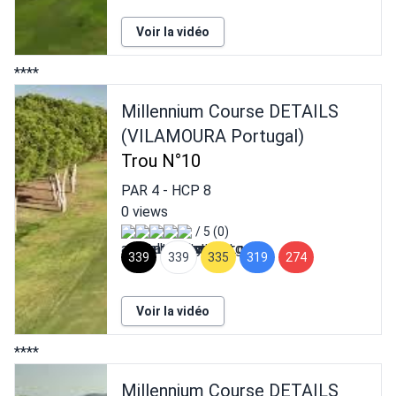
Voir la vidéo
****
Millennium Course DETAILS
(VILAMOURA Portugal)
Trou N°10
PAR
4
- HCP
8
0 views
/ 5 (0)
339
339
335
319
274
Voir la vidéo
****
Millennium Course DETAILS