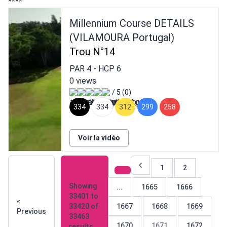
****
Millennium Course DETAILS
(VILAMOURA Portugal)
Trou N°14
PAR
4
- HCP
6
0 views
/ 5 (0)
334
334
312
299
258
Voir la vidéo
1
2
Showing
...
1665
1666
33401
to
«
33420
of
1667
1668
1669
Previous
33463
1670
1671
1672
results