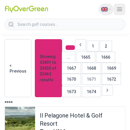
Search golf courses
1
2
Showing
...
1665
1666
33401
to
«
33420
of
1667
1668
1669
Previous
33463
1670
1671
1672
results
1673
1674
****
Il Pelagone Hotel & Golf
Resort