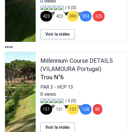
0 views
/ 5 (0)
423
423
390
353
325
Voir la vidéo
****
Millennium Course DETAILS
(VILAMOURA Portugal)
Trou N°6
PAR
3
- HCP
13
0 views
/ 5 (0)
151
151
137
128
88
Voir la vidéo