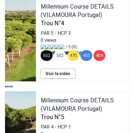
Millennium Course DETAILS
(VILAMOURA Portugal)
Trou N°4
PAR
5
- HCP
3
0 views
/ 5 (0)
502
502
470
450
404
Voir la vidéo
****
Millennium Course DETAILS
(VILAMOURA Portugal)
Trou N°5
PAR
4
- HCP
1