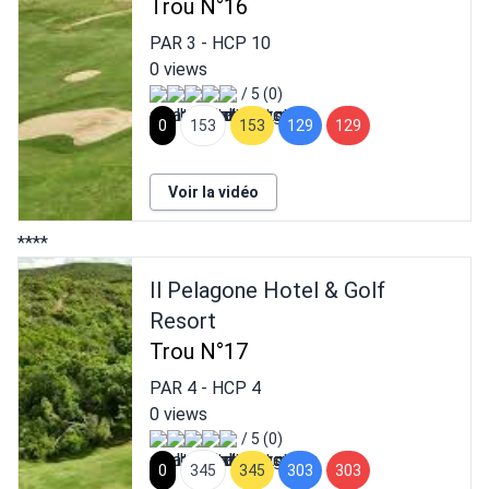
Trou N°16
PAR
3
- HCP
10
0 views
/ 5 (0)
0
153
153
129
129
Voir la vidéo
****
Il Pelagone Hotel & Golf
Resort
Trou N°17
PAR
4
- HCP
4
0 views
/ 5 (0)
0
345
345
303
303