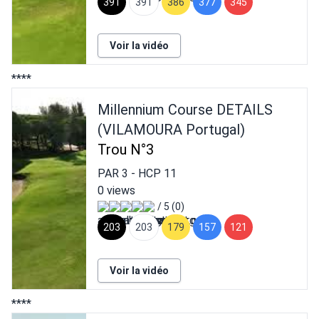
391
391
386
377
345
Voir la vidéo
****
Millennium Course DETAILS
(VILAMOURA Portugal)
Trou N°3
PAR
3
- HCP
11
0 views
/ 5 (0)
203
203
179
157
121
Voir la vidéo
****