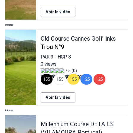
Voir la vidéo
****
Old Course Cannes Golf links
Trou N°9
PAR
3
- HCP
8
0 views
/ 5 (0)
155
155
155
125
125
Voir la vidéo
****
Millennium Course DETAILS
(VILAMOURA Portugal)