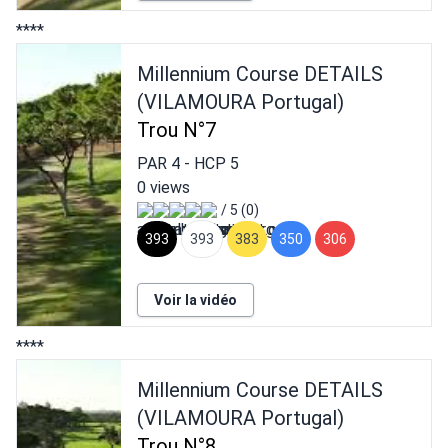
****
Millennium Course DETAILS
(VILAMOURA Portugal)
Trou N°7
PAR
4
- HCP
5
0 views
/ 5 (0)
393
393
383
350
306
Voir la vidéo
****
Millennium Course DETAILS
(VILAMOURA Portugal)
Trou N°8