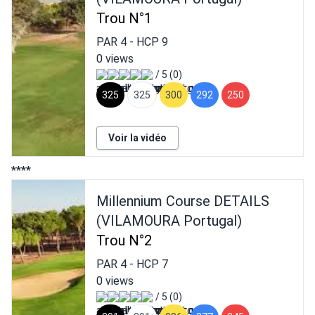
Trou N°1
PAR
4
- HCP
9
0 views
/ 5 (0)
325
325
300
292
250
Voir la vidéo
****
Millennium Course DETAILS
(VILAMOURA Portugal)
Trou N°2
PAR
4
- HCP
7
0 views
/ 5 (0)