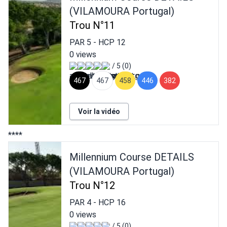
(VILAMOURA Portugal)
Trou N°11
PAR
5
- HCP
12
0 views
/ 5 (0)
467
467
458
446
382
Voir la vidéo
****
Millennium Course DETAILS
(VILAMOURA Portugal)
Trou N°12
PAR
4
- HCP
16
0 views
/ 5 (0)