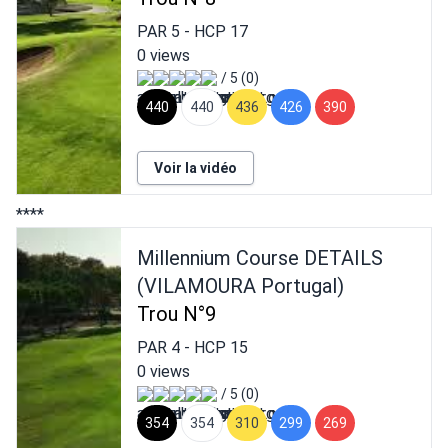
PAR
5
- HCP
17
0 views
/ 5 (0)
440
440
436
426
390
Voir la vidéo
****
Millennium Course DETAILS
(VILAMOURA Portugal)
Trou N°9
PAR
4
- HCP
15
0 views
/ 5 (0)
354
354
310
299
269