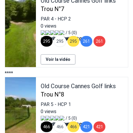
Old Course Cannes Golf links
Trou N°7
PAR
4
- HCP
2
0 views
/ 5 (0)
295
295
295
261
261
Voir la vidéo
****
Old Course Cannes Golf links
Trou N°8
PAR
5
- HCP
1
0 views
/ 5 (0)
466
466
466
421
421