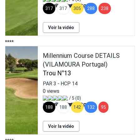
317
317
305
288
238
Voir la vidéo
****
Millennium Course DETAILS
(VILAMOURA Portugal)
Trou N°13
PAR
3
- HCP
14
0 views
/ 5 (0)
188
188
142
132
95
Voir la vidéo