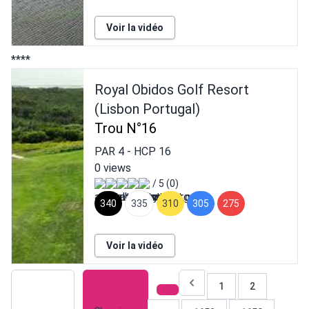
Voir la vidéo
****
Royal Obidos Golf Resort
(Lisbon Portugal)
Trou N°16
PAR
4
- HCP
16
0 views
/ 5 (0)
340
335
310
305
275
Voir la vidéo
1
2