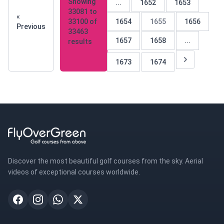
Showing
...
1652
1653
33081
to
«
33100
of
1654
1655
1656
Previous
33463
1657
1658
...
results
1673
1674
Discover the most beautiful golf courses from the sky. Aerial
videos of exceptional courses worldwide.