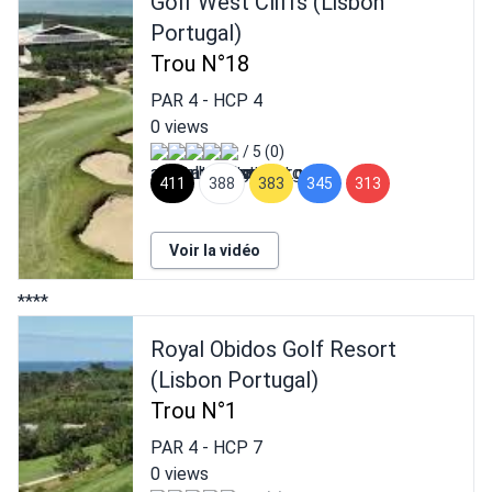
Golf West Cliffs (Lisbon
Portugal)
Trou N°18
PAR
4
- HCP
4
0 views
/ 5 (0)
411
388
383
345
313
Voir la vidéo
****
Royal Obidos Golf Resort
(Lisbon Portugal)
Trou N°1
PAR
4
- HCP
7
0 views