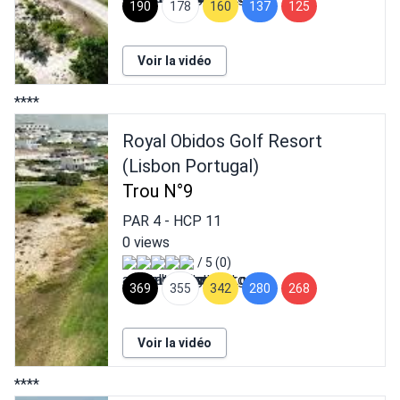
190
178
160
137
125
Voir la vidéo
****
Royal Obidos Golf Resort
(Lisbon Portugal)
Trou N°9
PAR
4
- HCP
11
0 views
/ 5 (0)
369
355
342
280
268
Voir la vidéo
****