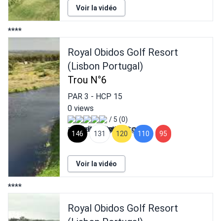
Voir la vidéo
****
Royal Obidos Golf Resort
(Lisbon Portugal)
Trou N°6
PAR
3
- HCP
15
0 views
/ 5 (0)
146
131
120
110
95
Voir la vidéo
****
Royal Obidos Golf Resort