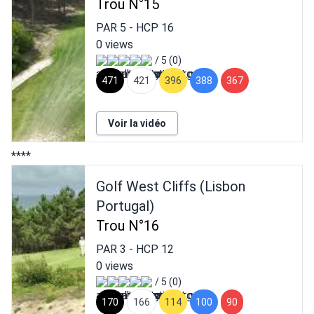
Trou N°15
PAR
5
- HCP
16
0 views
/ 5 (0)
471
421
396
388
367
Voir la vidéo
****
Golf West Cliffs (Lisbon
Portugal)
Trou N°16
PAR
3
- HCP
12
0 views
/ 5 (0)
170
166
114
100
90