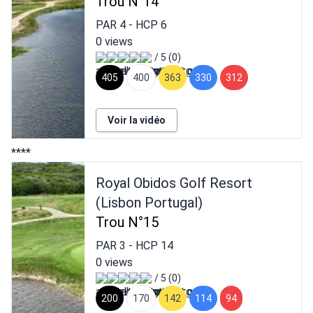
Trou N°14
PAR
4
- HCP
6
0 views
/ 5 (0)
405
400
363
330
312
Voir la vidéo
****
Royal Obidos Golf Resort
(Lisbon Portugal)
Trou N°15
PAR
3
- HCP
14
0 views
/ 5 (0)
200
170
142
114
94