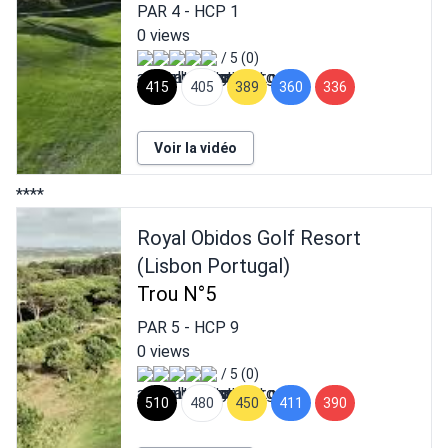
PAR
4
- HCP
1
0 views
/ 5 (0)
415
405
389
360
336
Voir la vidéo
****
Royal Obidos Golf Resort
(Lisbon Portugal)
Trou N°5
PAR
5
- HCP
9
0 views
/ 5 (0)
510
480
450
411
390