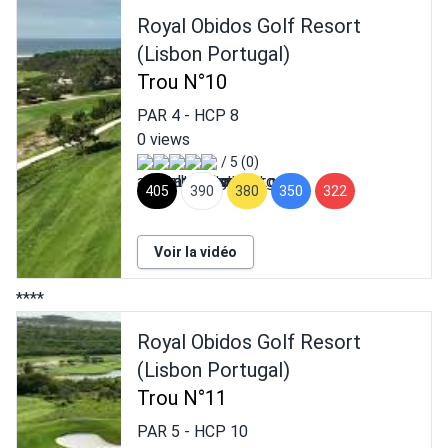
Royal Obidos Golf Resort
(Lisbon Portugal)
Trou N°10
PAR
4
- HCP
8
0 views
/ 5 (0)
405
390
380
350
322
Voir la vidéo
****
Royal Obidos Golf Resort
(Lisbon Portugal)
Trou N°11
PAR
5
- HCP
10