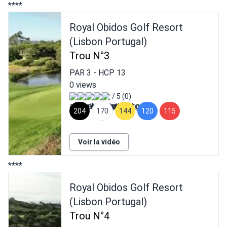
****
Royal Obidos Golf Resort
(Lisbon Portugal)
Trou N°3
PAR
3
- HCP
13
0 views
/ 5 (0)
204
170
144
120
115
Voir la vidéo
****
Royal Obidos Golf Resort
(Lisbon Portugal)
Trou N°4