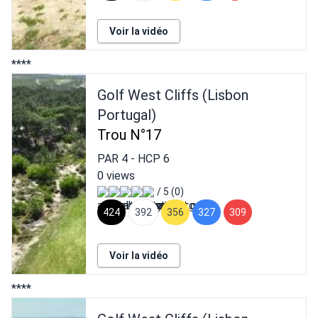
Voir la vidéo
****
Golf West Cliffs (Lisbon
Portugal)
Trou N°17
PAR
4
- HCP
6
0 views
/ 5 (0)
424
392
356
327
309
Voir la vidéo
****