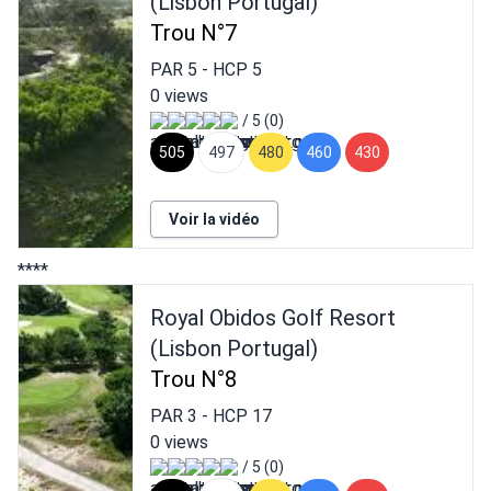
(Lisbon Portugal)
Trou N°7
PAR
5
- HCP
5
0 views
/ 5 (0)
505
497
480
460
430
Voir la vidéo
****
Royal Obidos Golf Resort
(Lisbon Portugal)
Trou N°8
PAR
3
- HCP
17
0 views
/ 5 (0)