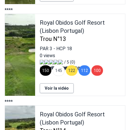
****
Royal Obidos Golf Resort
(Lisbon Portugal)
Trou N°13
PAR
3
- HCP
18
0 views
/ 5 (0)
150
145
122
112
100
Voir la vidéo
****
Royal Obidos Golf Resort
(Lisbon Portugal)