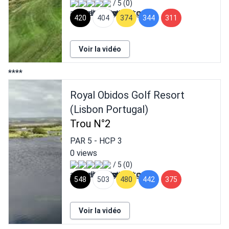
/ 5 (0)
420
404
374
344
311
Voir la vidéo
****
Royal Obidos Golf Resort
(Lisbon Portugal)
Trou N°2
PAR
5
- HCP
3
0 views
/ 5 (0)
548
503
480
442
375
Voir la vidéo