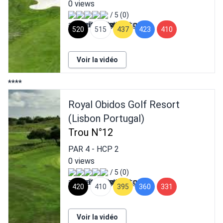
0 views
/ 5 (0)
520
515
437
423
410
Voir la vidéo
****
Royal Obidos Golf Resort
(Lisbon Portugal)
Trou N°12
PAR
4
- HCP
2
0 views
/ 5 (0)
420
410
395
360
331
Voir la vidéo