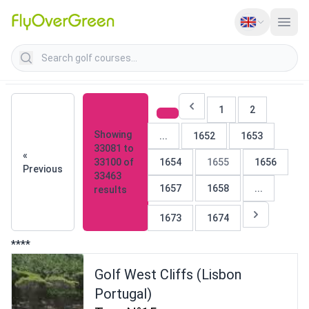
Search golf courses
1
2
Showing
...
1652
1653
33081
to
«
33100
of
1654
1655
1656
Previous
33463
1657
1658
...
results
1673
1674
****
Golf West Cliffs (Lisbon
Portugal)