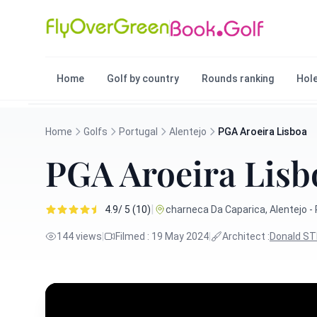
Home
Golf by country
Rounds ranking
Hole
Home
Golfs
Portugal
Alentejo
PGA Aroeira Lisboa
PGA Aroeira Lisb
|
4.9/ 5 (10)
charneca Da Caparica, Alentejo -
144 views
|
Filmed : 19 May 2024
|
Architect :
Donald ST