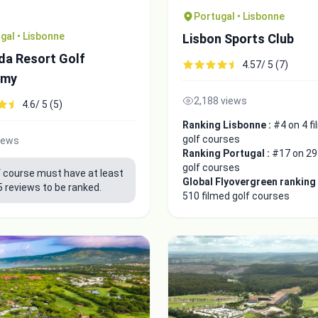
Portugal • Lisbonne
gal • Lisbonne
Lisbon Sports Club
da Resort Golf
4.57/ 5 (7)
emy
2,188 views
4.6/ 5 (5)
Ranking Lisbonne :
#4 on 4 f
golf courses
iews
Ranking Portugal :
#17 on 29
golf courses
f course must have at least
Global Flyovergreen ranking
5 reviews to be ranked.
510 filmed golf courses