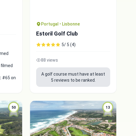
Portugal • Lisbonne
Estoril Golf Club
5/ 5 (4)
ilmed
88 views
 filmed
A golf course must have at least
 :
#65 on
5 reviews to be ranked.
50
13