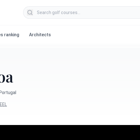
Search golf courses
s ranking
Architects
oa
 Portugal
EEL