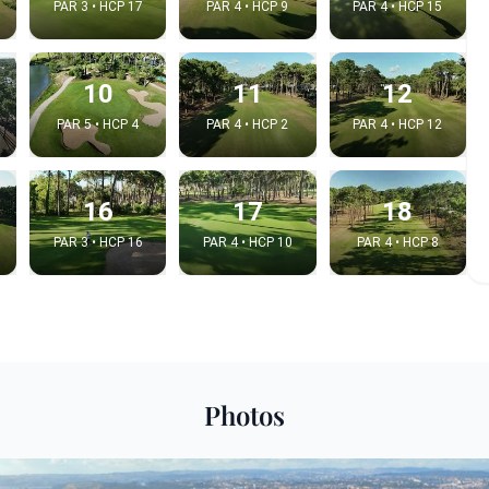
PAR 3 • HCP 17
PAR 4 • HCP 9
PAR 4 • HCP 15
10
11
12
PAR 5 • HCP 4
PAR 4 • HCP 2
PAR 4 • HCP 12
16
17
18
PAR 3 • HCP 16
PAR 4 • HCP 10
PAR 4 • HCP 8
e video
:
Photos
Copy t