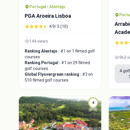
Portugal • Alentejo
Portu
PGA Aroeira Lisboa
Arrabi
4.9/ 5 (10)
Acad
144 views
Ranking Alentejo :
#1 on 1 filmed golf
courses
963 v
Ranking Portugal :
#1 on 29 filmed
golf courses
A gol
Global Flyovergreen ranking :
#3 on
510 filmed golf courses
4