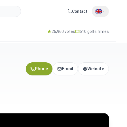
Contact
26,960 votes
510 golfs filmés
Phone
Email
Website