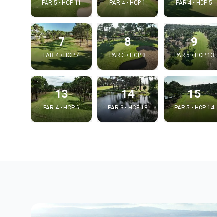
PAR 5 • HCP 11
PAR 4 • HCP 1
PAR 4 • HCP 5
7
8
9
PAR 4 • HCP 7
PAR 3 • HCP 3
PAR 5 • HCP 13
13
14
15
PAR 4 • HCP 6
PAR 3 • HCP 18
PAR 5 • HCP 14
Integrat
Video choice
Embed code