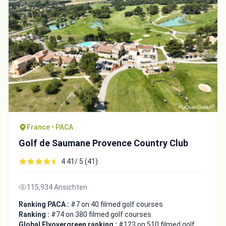
France • PACA
Golf de Saumane Provence Country Club
4.41/ 5 (41)
115,934 Ansichten
Ranking PACA :
#7 on 40 filmed golf courses
Ranking :
#74 on 380 filmed golf courses
Global Flyovergreen ranking :
#123 on 510 filmed golf