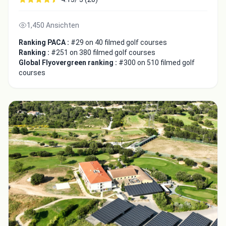
1,450 Ansichten
Ranking PACA :
#29 on 40 filmed golf courses
Ranking :
#251 on 380 filmed golf courses
Global Flyovergreen ranking :
#300 on 510 filmed golf
courses
Integrate video
Video choice:
Copy to Clipboard
Embed code