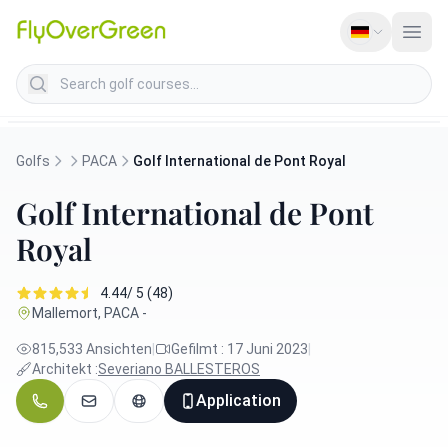
Search golf courses
Golfs
PACA
Golf International de Pont Royal
Golf International de Pont
Royal
4.44/ 5 (48)
Mallemort, PACA -
815,533 Ansichten
|
Gefilmt : 17 Juni 2023
|
Architekt :
Severiano BALLESTEROS
Application