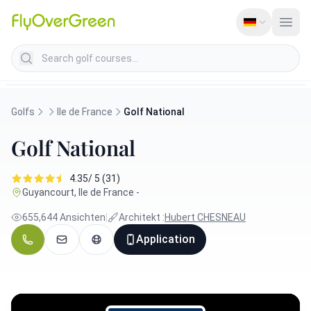
Search golf courses
Golfs
Ile de France
Golf National
Golf National
4.35/ 5 (31)
Guyancourt, Ile de France -
655,644 Ansichten
|
Architekt :
Hubert CHESNEAU
Application