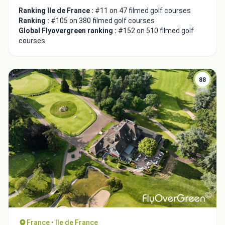
Ranking Ile de France :
#11 on 47 filmed golf courses
Ranking :
#105 on 380 filmed golf courses
Global Flyovergreen ranking :
#152 on 510 filmed golf
courses
88
Integrate video
Video choice:
Copy to Clipboard
France • Ile de France
Embed code