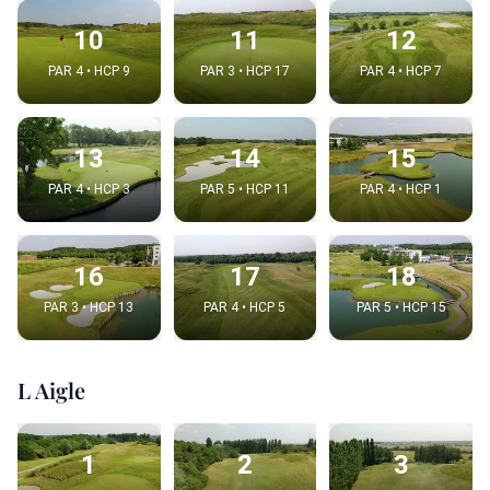
10
11
12
PAR 4 • HCP 9
PAR 3 • HCP 17
PAR 4 • HCP 7
13
14
15
PAR 4 • HCP 3
PAR 5 • HCP 11
PAR 4 • HCP 1
16
17
18
PAR 3 • HCP 13
PAR 4 • HCP 5
PAR 5 • HCP 15
L Aigle
1
2
3