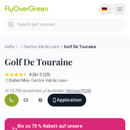
Search golf courses
Golfs
Centre-Val de Loire
Golf De Touraine
Golf De Touraine
4.26/ 5 (23)
Ballan Mire, Centre-Val de Loire -
13,755 Ansichten
|
Architekt :
Mickael FENN
Application
Bis zu 70 % Rabatt auf unsere