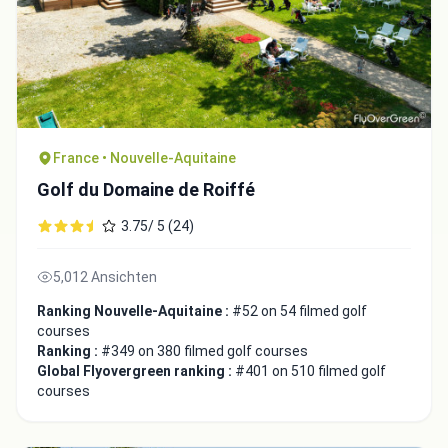
France • Nouvelle-Aquitaine
Golf du Domaine de Roiffé
3.75/ 5 (24)
5,012 Ansichten
Integrate video
Ranking Nouvelle-Aquitaine :
#52 on 54 filmed golf
courses
Video choice:
Ranking :
#349 on 380 filmed golf courses
Global Flyovergreen ranking :
#401 on 510 filmed golf
courses
Copy to Clipboard
Embed code